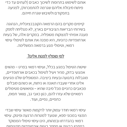
אותם לשימוש בתרופות לשיכוך כאבים (לעתים עד כדי
פיתוח סיבולת אליהם שגרמה להתמכרות), לפגיעה
בתפקודם ולשיבוש שגרת חייהם.
קיימים מקרים בהם הרפואה הקונבנציונלית, הנהוגה
בשירותי הבריאות הציבוריים בארץ, לא מצליחה לספק
מענה אמיתי למצוקות מטופליה. במקרים אלה, של בעיות
אורתופדיות כרוניות, היא מפנה את אותם לטיפולי עיסוי
רפואי, וטיפולי מגע ברפואה המשלימה.
למי מומלץ לפנות אלינו?
שיטות הטיפול במגע בכלל, ועיסוי רפואי בפרט – מהווים
אמצעי בדוק, מהיר ויעיל לטיפול בכאבים אורתופדיים,
מוגבלות בתנועה ובעיות ביציבה. המטופלים שלנו מגיעים
אלינו אחרי שעברו תאונה או ניתוח, או כשהם סובלים
מכאבים כרוניים מכל סיבה שהיא – ומיואשים מטיפולים
רפואיים שלא עזרו להם, כגון כאבי גב, צוואר תפוס,
כתפיים, גפיים, ועוד.
עיסוי רפואי חודר עמוק יותר לרקמות מאשר עיסוי שבדי
המצוי במכוני ספא, שנועד למטרות הרגעה ופינוק. עיסוי
רפואי בהגדרתו ובמהותו, הינו עיסוי טיפולי הממוקד
בפתרון בבעיה או מספר בעיות אורתופדיות ספציפיות