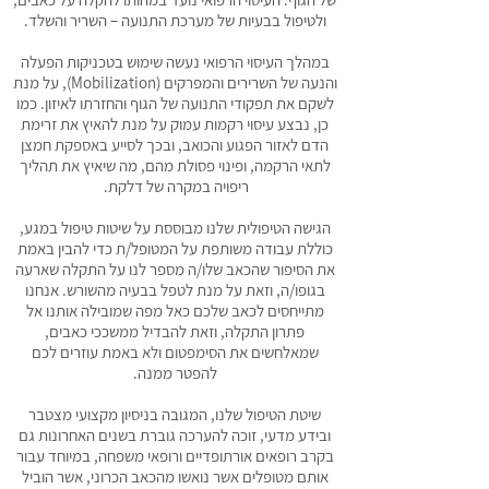
ולטיפול בבעיות של מערכת התנועה – השריר והשלד.
במהלך העיסוי הרפואי נעשה שימוש בטכניקות הפעלה
והנעה של השרירים והמפרקים (Mobilization), על מנת
לשקם את תפקודי התנועה של הגוף והחזרתו לאיזון. כמו
כן, נבצע עיסוי רקמות עמוק על מנת להאיץ את זרימת
הדם לאזור הפגוע והכואב, ובכך לסייע באספקת חמצן
לתאי הרקמה, ופינוי פסולת מהם, מה שיאיץ את תהליך
ריפויה במקרה של דלקת.
​הגישה הטיפולית שלנו מבוססת על שיטות טיפול במגע,
כוללת עבודה משותפת על המטופל/ת כדי להבין באמת
את הסיפור שהכאב שלו/ה מספר לנו על התקלה שארעה
בגופו/ה, וזאת על מנת לטפל בבעיה מהשורש. אנחנו
מתייחסים לכאב שלכם כאל מפה שמובילה אותנו אל
פתרון התקלה, וזאת להבדיל ממשככי כאבים,
שמאלחשים את הסימפטום ולא באמת עוזרים לכם
להפטר ממנה.
שיטת הטיפול שלנו, המגובה בניסיון מקצועי מצטבר
ובידע מדעי, זוכה להערכה גוברת בשנים האחרונות גם
בקרב רופאים אורתופדיים ורופאי משפחה, במיוחד עבור
אותם מטופלים אשר נואשו מהכאב הכרוני, אשר הוביל