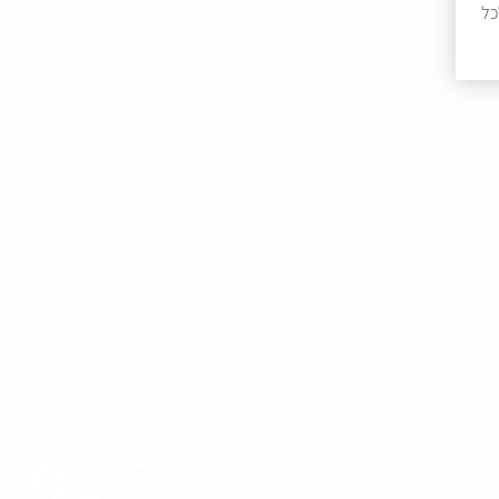
כל
אליעזר ורדינון 3 פתח תקוה
מסלולי טיפול
סוגי כאבים
קומה 6 חדר 610
מאמרים
טיפול בכאבי גב
שעות פעילות:
שאלון ראשוני
טיפול בכאבי גב תחתון
ימים א'-ה' 09:00-20:00
יום ו' 09:00-14:00
המלצות
דורבן בכף הרגל
אימייל:
טיפול בכאבי שרירים
negevcare@gmail.com​
כאבים בגיד אכילס
טלפון:
0506623239
טיפול בכאבי צוואר