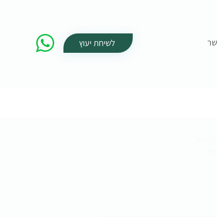
שר
לשיחת יעוץ
תבססת
 של