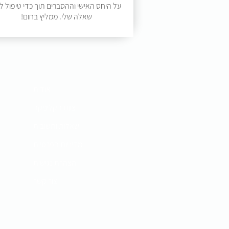
על היחס האישי וההסברים תוך כדי טיפול ל
שאלה שלי. ממליץ בחום!​
אודות
צוות הקליניקה
שאלות ותשובות
מדיניות הפרטיות
הצהרת נגישות
צור קשר